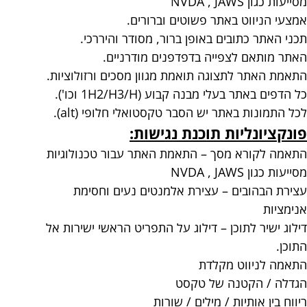
מסייעות כגון NVDA , JAWS
אמצעי הניווט באתר פשוטים וברורים.
תכני האתר כתובים באופן ברור, מסודר והיררכי.
האתר מותאם לצפייה בדפדפנים מודרניים.
התאמת האתר לתצוגה תואמת מגוון מסכים ורזולוציות.
כל הדפים באתר בעלי מבנה קבוע (1H2/H3/H וכו').
לכל התמונות באתר יש הסבר טקסטואלי חלופי (alt).
פונקציונליות תוכנת נגישות:
התאמה לקורא מסך – התאמת האתר עבור טכנולוגיות
מסייעות כגון NVDA , JAWS
עצירת הבהובים – עצירת אלמנטים נעים וחסימת
אנימציות
דילוג ישיר לתוכן – דילוג על התפריט הראשי ישירות אל
התוכן.
התאמה לניווט מקלדת
הגדלה / הקטנה של טקסט
ריווח בין אותיות / מילים / שורות