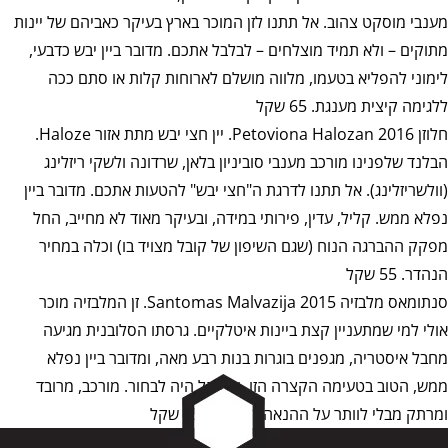
מענבי מוסקט צהוב. אל תתנו לזן המוכר בארץ בעיקר כאביהם של יינות
מתוקים – ולא תמיד מוצלחים – לבלבל אתכם. מדובר ביין יבש כדבעי,
לימוני להפליא בטעמו, מלווה מושלם לארוחות קלות או סתם ככה
ללגימה קיצית מענגת. 65 שקל
חלוזן 2016 Petoviona Halozan. יין חצי יבש מתת אזור Haloze.
הבלנד שלפנינו מורכב מענבי סוביניון בלאן, שרדונה ולשקי ריזלינג
(וולשריזלינג). אל תתנו לדרגת ה"חצי יבש" להטעות אתכם. מדובר ביין
נפלא ממש. קליל, עדין, פירותי במידה, ובעיקר מאוד לא מחייב, החל
מפקק ההברגה הנוח (שגם השיפון של קובל מצויד בו) וכלה במחיר
הנהדר. 55 שקל
סנתומאס מלבזיה 2015 Santomas Malvazija. זן המלבזיה מוכר
אולי למי שמתעניין קצת ביינות איטלקיים. גרסתו הסלובנית מגיעה
מחבל איסטריה, מגפנים בוגרות בנות רבע מאה, ומדובר ביין נפלא
ממש, הטוב בטעימה הקצרה הזו, ולא קל היה לבחור. מורכב, מרובד
ומרתק מבלי לוותר על ההנאה המיידית. 85 שקל
SARO