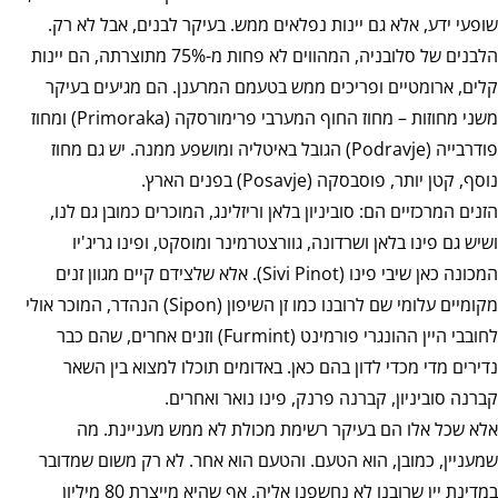
שופעי ידע, אלא גם יינות נפלאים ממש. בעיקר לבנים, אבל לא רק.
הלבנים של סלובניה, המהווים לא פחות מ-75% מתוצרתה, הם יינות
קלים, ארומטיים ופריכים ממש בטעמם המרענן. הם מגיעים בעיקר
משני מחוזות – מחוז החוף המערבי פרימורסקה (Primoraka) ומחוז
פודרבייה (Podravje) הגובל באיטליה ומושפע ממנה. יש גם מחוז
נוסף, קטן יותר, פוסבסקה (Posavje) בפנים הארץ.
הזנים המרכזיים הם: סוביניון בלאן וריזלינג, המוכרים כמובן גם לנו,
ושיש גם פינו בלאן ושרדונה, גוורצטרמינר ומוסקט, ופינו גריג'יו
המכונה כאן שיבי פינו (Sivi Pinot). אלא שלצידם קיים מגוון זנים
מקומיים עלומי שם לרובנו כמו זן השיפון (Sipon) הנהדר, המוכר אולי
לחובבי היין ההונגרי פורמינט (Furmint) וזנים אחרים, שהם כבר
נדירים מדי מכדי לדון בהם כאן. באדומים תוכלו למצוא בין השאר
קברנה סוביניון, קברנה פרנק, פינו נואר ואחרים.
אלא שכל אלו הם בעיקר רשימת מכולת לא ממש מעניינת. מה
שמעניין, כמובן, הוא הטעם. והטעם הוא אחר. לא רק משום שמדובר
במדינת יין שרובנו לא נחשפנו אליה, אף שהיא מייצרת 80 מיליון