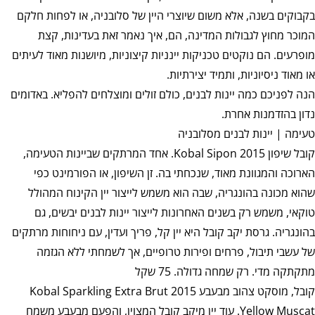
בקבוקים בשנה, אלא משום שיוצרי היין של סלובניה, או לפחות חלקם
המוכר מחוץ לגבולות המדינה, הם, איך נאמר זאת בעדינות, קצת
מופרעים. הם נוקטים טכניקות יינניות קיצוניות, מיושנות מאוד לעיתים
או מאוד ניסיוניות, ותמיד יצירתיות.
הנה לפניכם כמה יינות לבנים, כולם זולים ומוצלחים להפליא. באדומים
נדון בהזדמנות אחרת.
טעימה | יינות לבנים מסלובניה
קובל שיפון 2015 Kobal Sipon. אחד המרתקים שביינות הטעימה,
הארוכה והמגוונת מאוד, שנכחתי בה. זן השיפון, או הפורמינט כפי
שהוא מכונה בהונגריה, שבה הוא משמש לייצור יין הקינוח המהולל
טוקאי, משמש רק בשנים האחרונות לייצור יינות לבנים יבשים, גם
בהונגריה. גרסת יקב קובל היא יין קל, פריך ועדין, עם ניחוחות מרתקים
של עשבי תיבול, פרחים ופירות טרופיים, אך לשמחתי ללא הגזמה
מתקתקה מדי. רק שמחה גדולה. 75 שקל
קובל, מוסקט צהוב מבעבע 2015 Kobal Sparkling Extra Brut
Yellow Muscat. עוד יין מיקב קובל המצוין, והפעם מבעבע משמח