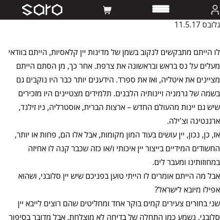
נכנס יין – חיליק טועם סלובניה.
גלובס 11.5.17
לו הייתם מתבקשים לנקוב בשמן של מדינות יין קלאסיות, הייתם בוודאי
מעלים על נס בראש ובראשונה את צרפת. אחר כך, מן הסתם הייתם
מציינים את איטליה, ואז את ספרד. הידענים יותר כבר היו נוקבים גם
בשמה של גרמניה ויינותיה הלבנים. תלמידים מצטיינים היו מזכירים
שיש גם יינות מהעולם החדש – ארצות הברית, אוסטרליה, ניו זילנד,
ארגנטינה וצ'ילה.
אז, כן, נכון, יין עושים בעוד המון מקומות, אבל אלו הם, פחות או יותר,
החשודים המידיים בייצור יין איכותי ו/או כזה שכבר קנה לו אחיזה
במחוזותינו ומעבר לים.
אבל מה הייתם אומרים לו הייתי טוען בפניכם שיש יין סלובני, ושהוא
אפילו מיובא לישראל?
שני בחורים צעירים קמים בוקר אחד ומחליטים שהם רוצים לייבא יין
סלובני. נשמע כמו התחלה של בדיחה לא מוצלחת, אבל מדובר בסיפור