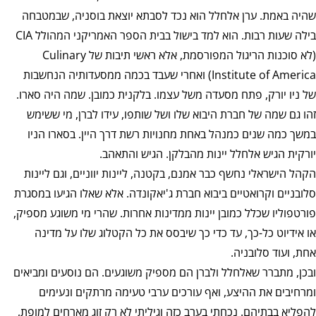
שהיה באמת. ערן אלחלל הוא נכד לסבתא יוצאת בוסניה, שבמטבחה
בילה שעות רבות. הוא למד בישול בבית הספר האמריקני המהולל CIA
(לא סוכנות הריגול המפורסמת, אלא ראשי תיבות של Culinary
Institute of America) ואחרי שעבד בכמה ממסעדותיה הנחשבות
של ניו יורק, פתח מסעדה משל עצמו. בלקנית כמובן. שמה היה סארו.
זהו גם שמה של חברת היבוא שלו ושל שותפו, עידו לברן, מי ששימש
במשך כמה שנים כמנהל באחת מחנויות רשת דרך היין. בסארו הניו
יורקית הגיש אלחלל יינות מהבלקן. הגיש והתאהב.
הקהל הישראלי נחשף כבר אמנם, בקטנה, ליינות יווניים, וגם ליינות
סלובניים וקרואטיים ביבוא חברת ג'יאקונדה. אלא שאלו הגיעו במסגרת
פורטפוליו שכלל כמובן יינות ממדינות אחרות. שהרי מי משוגע מספיק,
או אידיוט כל-כך, עד כדי כך שיבסס את כל הקטלוג שלו על מדינה
אחת, ועוד סלובניה.
ובכן, מתברר שאלחלל ולברן הם מספיק משוגעים. הם נוסעים ומביאים
ומרחיבים את ההיצע, ואף עורכים ערבי טעימה מרתקים ונעימים
להפליא בבתיהם. נכחתי בערב כזה וגיליתי לא רק זוג מארחים למופת,