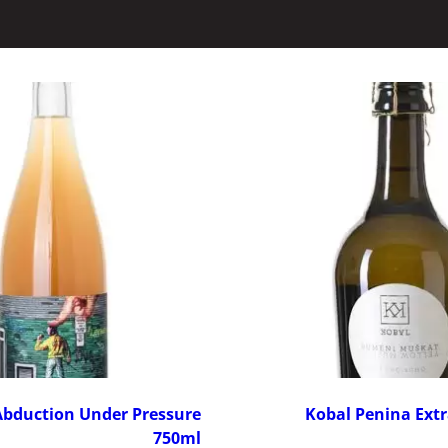
ירת קשר
Abduction Under Pressure
Kobal Penina Extr
750ml