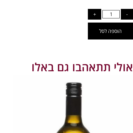
כמות
+
-
של
Guerila
הוספה לסל
Tabu
750ml
אולי תתאהבו גם באלו